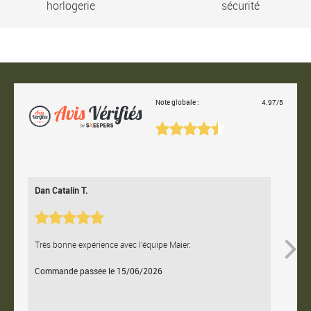
horlogerie
sécurité
Note globale :
4.97/5
Dan Catalin T.
Bertrand
Très bonne expérience avec l'équipe Maier.
Contact e
Commande passée le 15/06/2026
Command