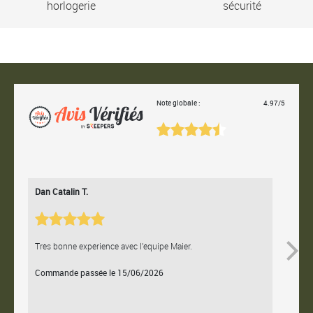
horlogerie
sécurité
Note globale :
4.97/5
Dan Catalin T.
Bertrand
Très bonne expérience avec l'équipe Maier.
Contact e
Commande passée le 15/06/2026
Command