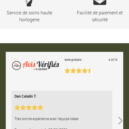
Service de soins haute
Facilité de paiement et
horlogerie
sécurité
Note globale :
4.97/5
Dan Catalin T.
Bertrand
Très bonne expérience avec l'équipe Maier.
Contact e