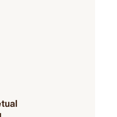
tual
u