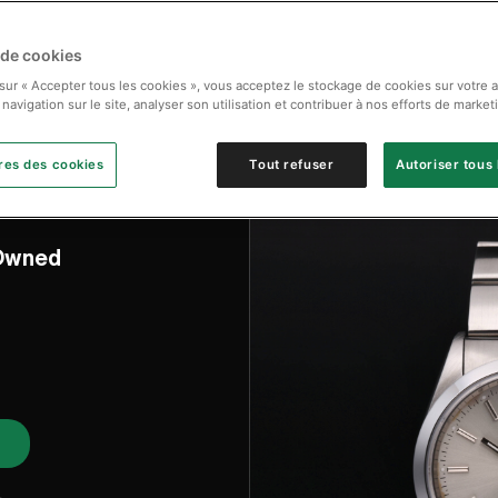
 de cookies
 sur « Accepter tous les cookies », vous acceptez le stockage de cookies sur votre 
 navigation sur le site, analyser son utilisation et contribuer à nos efforts de market
res des cookies
Tout refuser
Autoriser tous 
-Owned