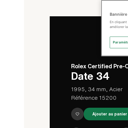
Bannière
En cliquant
améliorer la
Paramèt
Rolex Certified Pre
Date 34
1995, 34 mm, Acier
Référence 15200
Ajouter au panier