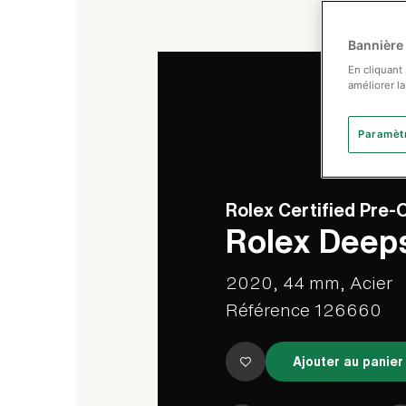
Bannière
En cliquant
améliorer la
Paramèt
Rolex Certified Pre
Rolex Deep
2020, 44 mm, Acier
Référence 126660
Ajouter au panier