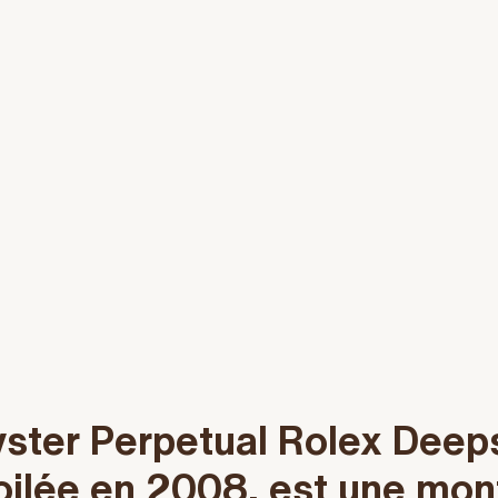
yster Perpetual Rolex Deep
oilée en 2008, est une mon