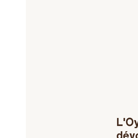
L'O
dév