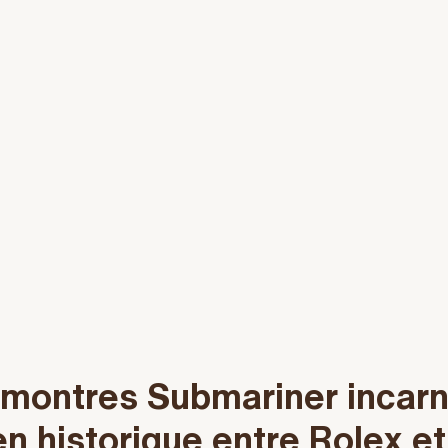
 montres Submariner incar
ien historique entre Rolex et