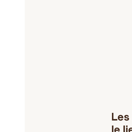
Les
le l