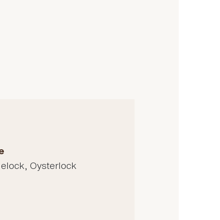
e
delock, Oysterlock